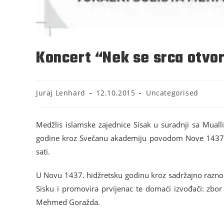
Koncert “Nek se srca otvo
Juraj Lenhard
12.10.2015
Uncategorised
Medžlis islamske zajednice Sisak u suradnji sa Muall
godine kroz Svečanu akademiju povodom Nove 1437.h.g
sati.
U Novu 1437. hidžretsku godinu kroz sadržajno raznolik
Sisku i promovira prvijenac te domaći izvođači: zbor 
Mehmed Goražda.