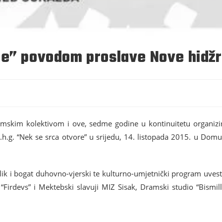
re” povodom proslave Nove hidž
imskim kolektivom i ove, sedme godine u kontinuitetu organizir
. “Nek se srca otvore” u srijedu, 14. listopada 2015. u Domu 
 i bogat duhovno-vjerski te kulturno-umjetnički program uvest će
“Firdevs” i Mektebski slavuji MIZ Sisak, Dramski studio “Bismill