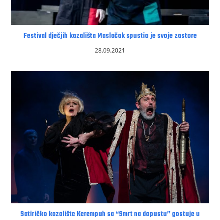
Festival dječjih kazališta Maslačak spustio je svoje zastore
28.09.2021
Satiričko kazalište Kerempuh sa “Smrt na dopustu” gostuje u