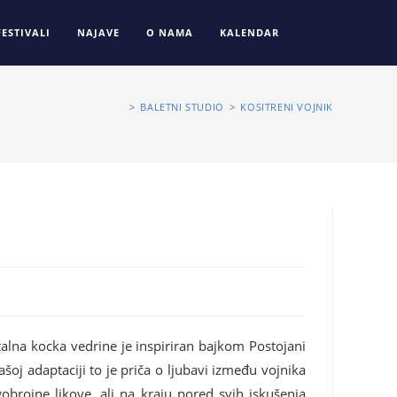
FESTIVALI
NAJAVE
O NAMA
KALENDAR
>
BALETNI STUDIO
>
KOSITRENI VOJNIK
stalna kocka vedrine je inspiriran bajkom Postojani
šoj adaptaciji to je priča o ljubavi između vojnika
brojne likove, ali na kraju pored svih iskušenja