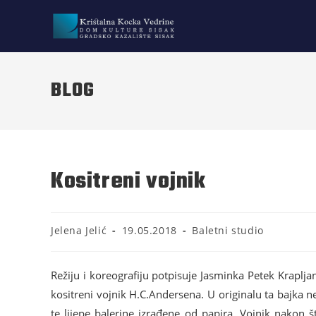
BLOG
Kositreni vojnik
Jelena Jelić
19.05.2018
Baletni studio
Režiju i koreografiju potpisuje Jasminka Petek Kraplja
kositreni vojnik H.C.Andersena. U originalu ta bajka ne
te lijepe balerine izrađene od papira. Vojnik nakon 