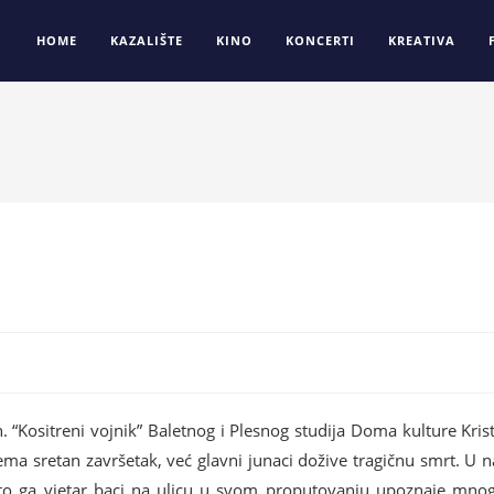
HOME
KAZALIŠTE
KINO
KONCERTI
KREATIVA
n. “Kositreni vojnik” Baletnog i Plesnog studija Doma kulture Kri
ma sretan završetak, već glavni junaci dožive tragičnu smrt. U na
što ga vjetar baci na ulicu u svom proputovanju upoznaje mnogo