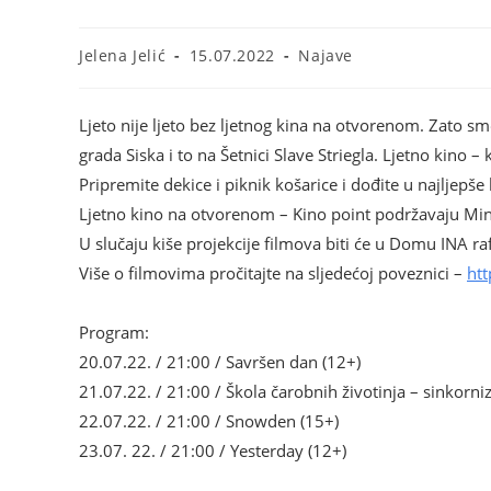
Jelena Jelić
15.07.2022
Najave
Ljeto nije ljeto bez ljetnog kina na otvorenom. Zato 
grada Siska i to na Šetnici Slave Striegla. Ljetno kino –
Pripremite dekice i piknik košarice i dođite u najljepš
Ljetno kino na otvorenom – Kino point podržavaju Minis
U slučaju kiše projekcije filmova biti će u Domu INA raf
Više o filmovima pročitajte na sljedećoj poveznici –
htt
Program:
20.07.22. / 21:00 / Savršen dan (12+)
21.07.22. / 21:00 / Škola čarobnih životinja – sinkorni
22.07.22. / 21:00 / Snowden (15+)
23.07. 22. / 21:00 / Yesterday (12+)