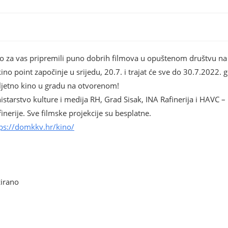
smo za vas pripremili puno dobrih filmova u opuštenom društvu na
 kino point započinje u srijedu, 20.7. i trajat će sve do 30.7.2022.
e ljetno kino u gradu na otvorenom!
tarstvo kulture i medija RH, Grad Sisak, INA Rafinerija i HAVC – 
inerije. Sve filmske projekcije su besplatne.
ps://domkkv.hr/kino/
zirano