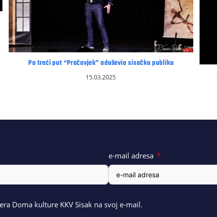
Po treći put “Pračovjek” oduševio sisačku publiku
15.03.2025
e-mail adresa
ra Doma kulture KKV Sisak na svoj e-mail.