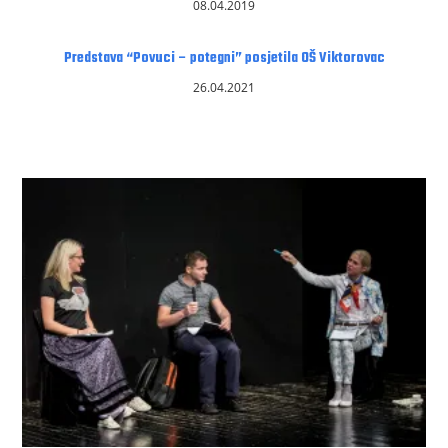
08.04.2019
Predstava “Povuci – potegni” posjetila OŠ Viktorovac
26.04.2021