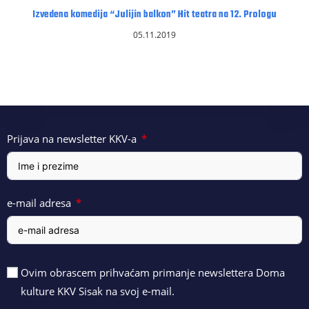
Izvedena komedija “Julijin balkon” Hit teatra na 12. Prologu
05.11.2019
Prijava na newsletter KKV-a
e-mail adresa
Ovim obrascem prihvaćam primanje newslettera Doma
kulture KKV Sisak na svoj e-mail.