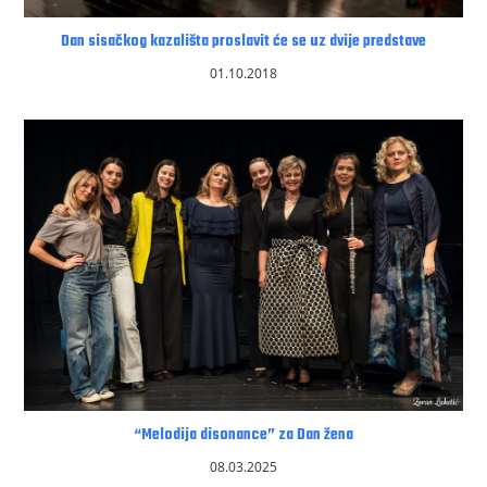
Dan sisačkog kazališta proslavit će se uz dvije predstave
01.10.2018
“Melodija disonance” za Dan žena
08.03.2025