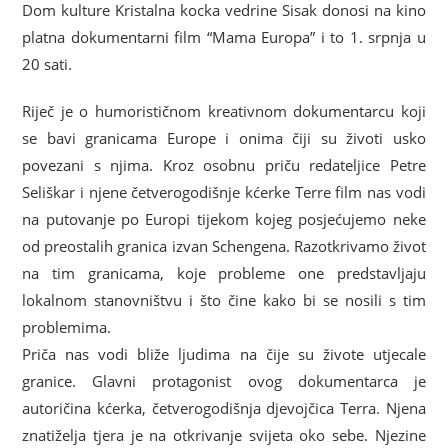
Dom kulture Kristalna kocka vedrine Sisak donosi na kino
platna dokumentarni film “Mama Europa” i to 1. srpnja u
20 sati.
Riječ je o humorističnom kreativnom dokumentarcu koji
se bavi granicama Europe i onima čiji su životi usko
povezani s njima. Kroz osobnu priču redateljice Petre
Seliškar i njene četverogodišnje kćerke Terre film nas vodi
na putovanje po Europi tijekom kojeg posjećujemo neke
od preostalih granica izvan Schengena. Razotkrivamo život
na tim granicama, koje probleme one predstavljaju
lokalnom stanovništvu i što čine kako bi se nosili s tim
problemima.
Priča nas vodi bliže ljudima na čije su živote utjecale
granice. Glavni protagonist ovog dokumentarca je
autoričina kćerka, četverogodišnja djevojčica Terra. Njena
znatiželja tjera je na otkrivanje svijeta oko sebe. Njezine