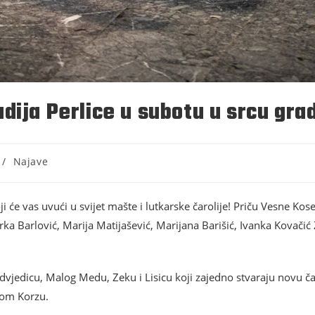
dija Perlice u subotu u srcu gra
/
Najave
ji će vas uvući u svijet mašte i lutkarske čarolije! Priču Vesne Kos
vorka Barlović, Marija Matijašević, Marijana Barišić, Ivanka Kovači
vjedicu, Malog Medu, Zeku i Lisicu koji zajedno stvaraju novu čar
kom Korzu.