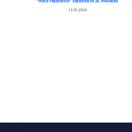
“Maca Papučarica” zaplesala na 26. Maslačku
12.05.2024