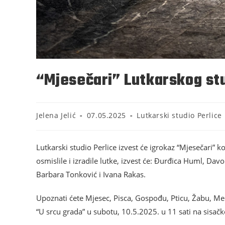
“Mjesečari” Lutkarskog stu
Jelena Jelić
07.05.2025
Lutkarski studio Perlice
Lutkarski studio Perlice izvest će igrokaz “Mjesečari” ko
osmislile i izradile lutke, izvest će: Đurđica Huml, Da
Barbara Tonković i Ivana Rakas.
Upoznati ćete Mjesec, Pisca, Gospođu, Pticu, Žabu, Med
“U srcu grada” u subotu, 10.5.2025. u 11 sati na sisač