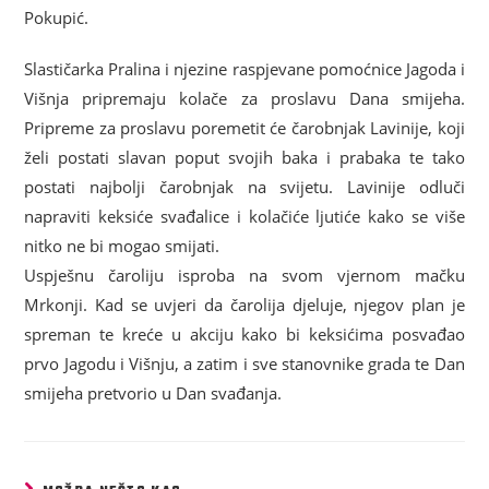
Pokupić.
Slastičarka Pralina i njezine raspjevane pomoćnice Jagoda i
Višnja pripremaju kolače za proslavu Dana smijeha.
Pripreme za proslavu poremetit će čarobnjak Lavinije, koji
želi postati slavan poput svojih baka i prabaka te tako
postati najbolji čarobnjak na svijetu. Lavinije odluči
napraviti keksiće svađalice i kolačiće ljutiće kako se više
nitko ne bi mogao smijati.
Uspješnu čaroliju isproba na svom vjernom mačku
Mrkonji. Kad se uvjeri da čarolija djeluje, njegov plan je
spreman te kreće u akciju kako bi keksićima posvađao
prvo Jagodu i Višnju, a zatim i sve stanovnike grada te Dan
smijeha pretvorio u Dan svađanja.