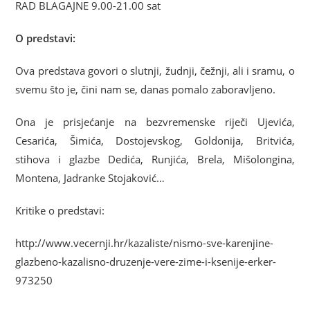
RAD BLAGAJNE 9.00-21.00 sat
O predstavi:
Ova predstava govori o slutnji, žudnji, čežnji, ali i sramu, o
svemu što je, čini nam se, danas pomalo zaboravljeno.
Ona je prisjećanje na bezvremenske riječi Ujevića,
Cesarića, Šimića, Dostojevskog, Goldonija, Britvića,
stihova i glazbe Dedića, Runjića, Brela, Mišolongina,
Montena, Jadranke Stojaković…
Kritike o predstavi:
http://www.vecernji.hr/kazaliste/nismo-sve-karenjine-
glazbeno-kazalisno-druzenje-vere-zime-i-ksenije-erker-
973250