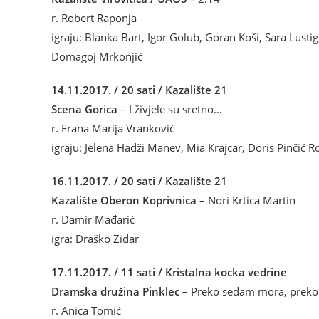
r. Robert Raponja
igraju: Blanka Bart, Igor Golub, Goran Koši, Sara Lusti
Domagoj Mrkonjić
14.11.2017. / 20 sati / Kazalište 21
Scena Gorica
– I živjele su sretno…
r. Frana Marija Vranković
igraju: Jelena Hadži Manev, Mia Krajcar, Doris Pinčić 
16.11.2017. / 20 sati / Kazalište 21
Kazalište Oberon Koprivnica
– Nori Krtica Martin
r. Damir Mađarić
igra: Draško Zidar
17.11.2017. / 11 sati / Kristalna kocka vedrine
Dramska družina Pinklec
– Preko sedam mora, preko
r. Anica Tomić