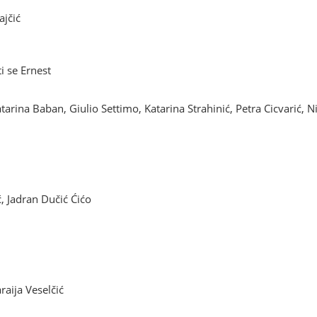
ajčić
i se Ernest
arina Baban, Giulio Settimo, Katarina Strahinić, Petra Cicvarić, 
ć, Jadran Dučić Ćićo
raija Veselčić