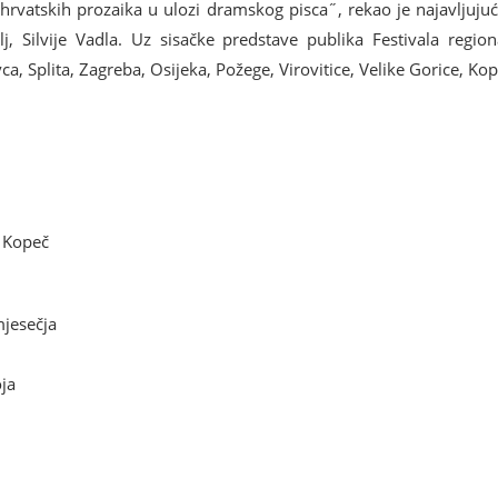
 hrvatskih prozaika u ulozi dramskog pisca˝, rekao je najavljuju
j, Silvije Vadla. Uz sisačke predstave publika Festivala regio
ca, Splita, Zagreba, Osijeka, Požege, Virovitice, Velike Gorice, Kop
a Kopeč
mjesečja
oja