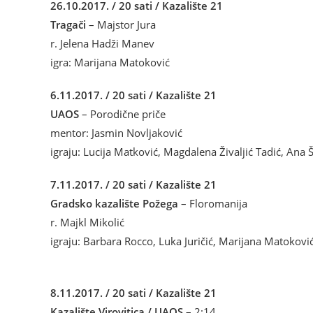
26.10.2017. / 20 sati / Kazalište 21
Tragači
– Majstor Jura
r. Jelena Hadži Manev
igra: Marijana Matoković
6.11.2017. / 20 sati / Kazalište 21
UAOS
– Porodične priče
mentor: Jasmin Novljaković
igraju: Lucija Matković, Magdalena Živaljić Tadić, Ana
7.11.2017. / 20 sati / Kazalište 21
Gradsko kazalište Požega
– Floromanija
r. Majkl Mikolić
igraju: Barbara Rocco, Luka Juričić, Marijana Matokovi
8.11.2017. / 20 sati / Kazalište 21
Kazalište Virovitica / UAOS
– 2:14