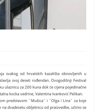
enja svakog od hrvatskih kazališta obnovljenih u
lavlja svoj deseti rođendan. Ovogodišnji Festival
čku ulaznicu za 200 kuna dok će cijena pojedinačne
stalna kocka vedrine, Valentina Ivanković Pelikan.
nsnom predstavom ˝Mušica˝ i ˝Olga i Lina˝ za koje
ne na dvadesetu obljetnicu od praizvedbe, učinio se