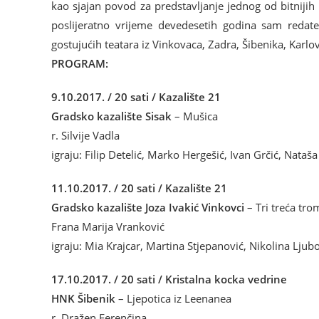
kao sjajan povod za predstavljanje jednog od bitnijih
poslijeratno vrijeme devedesetih godina sam redatel
gostujućih teatara iz Vinkovaca, Zadra, Šibenika, Karlov
PROGRAM:
9.10.2017. / 20 sati / Kazalište 21
Gradsko kazalište Sisak
– Mušica
r. Silvije Vadla
igraju: Filip Detelić, Marko Hergešić, Ivan Grčić, Nataš
11.10.2017. / 20 sati / Kazalište 21
Gradsko kazalište Joza Ivakić Vinkovci
– Tri treća tro
Frana Marija Vranković
igraju: Mia Krajcar, Martina Stjepanović, Nikolina Ljub
17.10.2017. / 20 sati / Kristalna kocka vedrine
HNK Šibenik
– Ljepotica iz Leenanea
r. Dražen Ferenčina