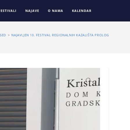
FESTIVALI
NAJAVE
O NAMA
KALENDAR
SED
>
NAJAVLJEN 10. FESTIVAL REGIONALNIH KAZALIŠTA PROLOG