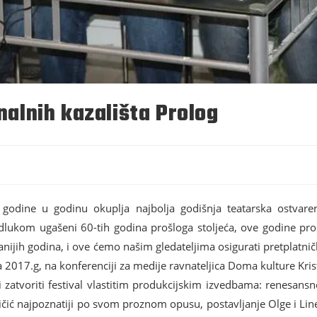
nalnih kazališta Prolog
 iz godine u godinu okuplja najbolja godišnja teatarska ostvar
lukom ugašeni 60-tih godina prošloga stoljeća, ove godine pros
anijih godina, i ove ćemo našim gledateljima osigurati pretplatni
ada 2017.g, na konferenciji za medije ravnateljica Doma kulture Kri
 i zatvoriti festival vlastitim produkcijskim izvedbama: renesa
vličić najpoznatiji po svom proznom opusu, postavljanje Olge i Li