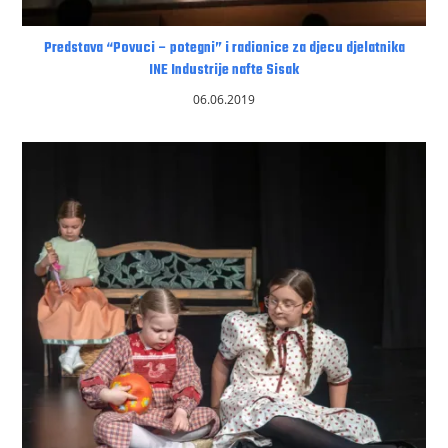
Predstava “Povuci – potegni” i radionice za djecu djelatnika
INE Industrije nafte Sisak
06.06.2019