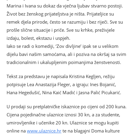
Marina i Ivana su dokaz da vječna ljubav stvarno postoji.
Život bez ženskog prijateljstva je ništa. Prijateljice su
remek djela prirode, često se razumiju i bez riječi. Sve su
prošle slične situacije i priče. Sve su krhke, preživjele
izdaju, bolest, ekstazu i uspjeh.
Iako se radi o komediji, ‘Zov divljine’ ipak se u velikom
dijelu bavi našim samoćama, ali i poziva na okršaj sa svim
tradicionalnim i ukalupljenim poimanjima ženstvenosti.
Tekst za predstavu je napisala Kristina Kegljen, režiju
potpisuje Lea Anastazija Fleger, a igraju: Ines Bojanić,
Hana Hegedušić, Nina Kaić Madić i Jasna Palić Picukarić.
U prodaji su pretplatničke iskaznice po cijeni od 200 kuna.
Cijena pojedinačne ulaznice iznosi 30 kn, a za studente,
umirovljenike i učenike 20 kn. Ulaznice se mogu kupiti
online na
www.ulaznice.hr
te na blagajni Doma kulture