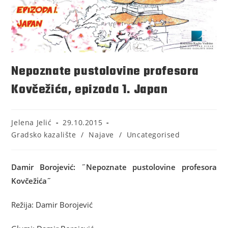
Nepoznate pustolovine profesora
Kovčežića, epizoda 1. Japan
Jelena Jelić
29.10.2015
Gradsko kazalište
/
Najave
/
Uncategorised
Damir Borojević: ˝Nepoznate pustolovine profesora
Kovčežića˝
Režija: Damir Borojević