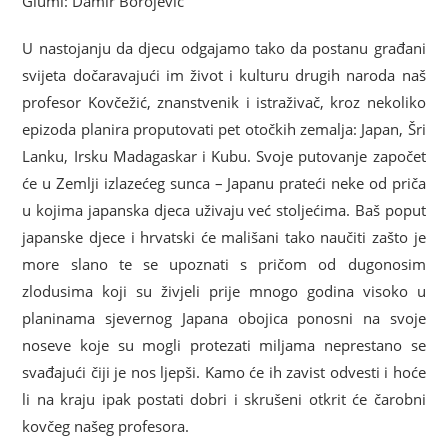
Glumi: Damir Borojević
U nastojanju da djecu odgajamo tako da postanu građani
svijeta dočaravajući im život i kulturu drugih naroda naš
profesor Kovčežić, znanstvenik i istraživač, kroz nekoliko
epizoda planira proputovati pet otočkih zemalja: Japan, Šri
Lanku, Irsku Madagaskar i Kubu. Svoje putovanje započet
će u Zemlji izlazećeg sunca – Japanu prateći neke od priča
u kojima japanska djeca uživaju već stoljećima. Baš poput
japanske djece i hrvatski će mališani tako naučiti zašto je
more slano te se upoznati s pričom od dugonosim
zlodusima koji su živjeli prije mnogo godina visoko u
planinama sjevernog Japana obojica ponosni na svoje
noseve koje su mogli protezati miljama neprestano se
svađajući čiji je nos ljepši. Kamo će ih zavist odvesti i hoće
li na kraju ipak postati dobri i skrušeni otkrit će čarobni
kovčeg našeg profesora.