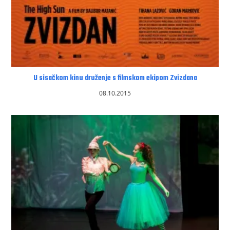
U sisačkom kinu druženje s filmskom ekipom Zvizdana
08.10.2015