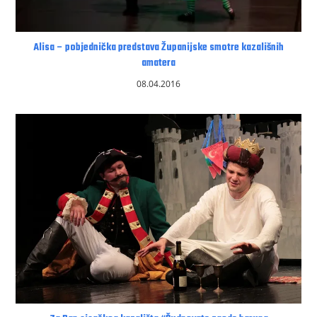
Alisa – pobjednička predstava Županijske smotre kazališnih
amatera
08.04.2016