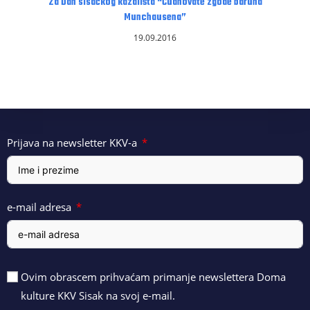
Za Dan sisačkog kazališta “Čudnovate zgode baruna
Munchausena”
19.09.2016
Prijava na newsletter KKV-a
e-mail adresa
Ovim obrascem prihvaćam primanje newslettera Doma
kulture KKV Sisak na svoj e-mail.