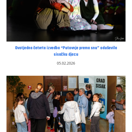
Ovotjedna četvrta izvedba “Putovnje prema snu” oduševila
sisačku djecu
05.02.2026