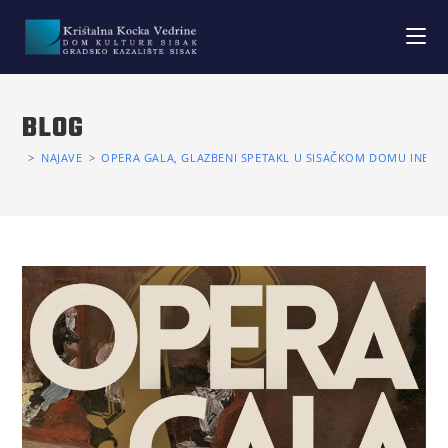
BLOG
>
NAJAVE
>
OPERA GALA, GLAZBENI SPETAKL U SISAČKOM DOMU INE