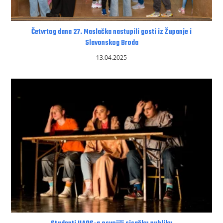
Četvrtog dana 27. Maslačka nastupili gosti iz Županje i
Slavonskog Broda
13.04.2025