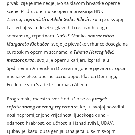
prvak, čije je ime nedjeljivo sa slavom hrvatske operne
scene. Pridružuje mu se operna prvakinja HNK
Zagreb,
sopranistica Adela Golac Rilović
, koja je u svojoj
karijeri pjevala desetke glavnih i naslovnih uloga
sopranskog repertoara. Naša Siščanka,
sopranistica
Margareta Klobučar,
svoje je pjevačke vrhunce dosegla na
europskim opernim scenama, a
Tihana Herceg Ivšić,
mezzosopran
, svoju je opernu karijeru izgradila u
Sjedinjenim Američkim Državama gdje je pjevala uz opća
imena svjetske operne scene poput Placida Dominga,
Frederice von Stade te Thomasa Allena.
Programski, maestro Ivezić odlučio se za
presjek
sofisticiranog opernog repertoara
, koji u svojoj pozadini
nosi nepromijenjene vrijednosti ljudskoga duha –
odanost, hrabrost, odlučnost, ali iznad svih LJUBAV.
Ljubav je, kažu, duša genija. Ona je ta, u svim svojim