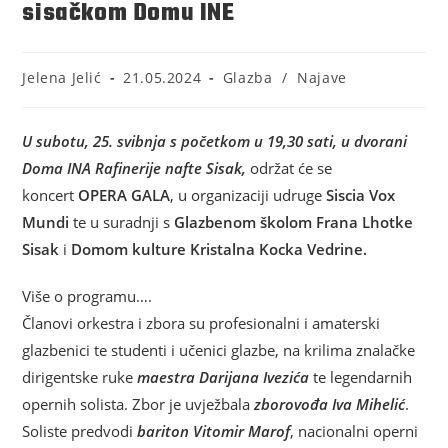
sisačkom Domu INE
Jelena Jelić
21.05.2024
Glazba
/
Najave
U subotu, 25. svibnja s početkom u 19,30 sati, u dvorani
Doma INA Rafinerije nafte Sisak,
održat će se
koncert
OPERA GALA
, u organizaciji udruge
Siscia Vox
Mundi
te u suradnji s
Glazbenom školom Frana Lhotke
Sisak
i
Domom kulture Kristalna Kocka Vedrine.
Više o programu….
Članovi orkestra i zbora su profesionalni i amaterski
glazbenici te studenti i učenici glazbe, na krilima znalačke
dirigentske ruke
maestra Darijana Ivezića
te legendarnih
opernih solista. Zbor je uvježbala
zborovođa Iva Mihelić
.
Soliste predvodi
bariton Vitomir Marof
, nacionalni operni