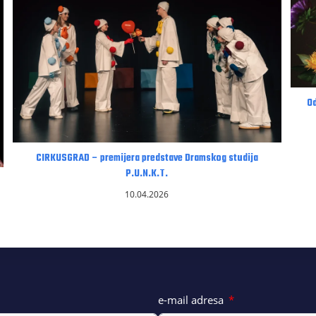
Od
CIRKUSGRAD – premijera predstave Dramskog studija
P.U.N.K.T.
10.04.2026
e-mail adresa