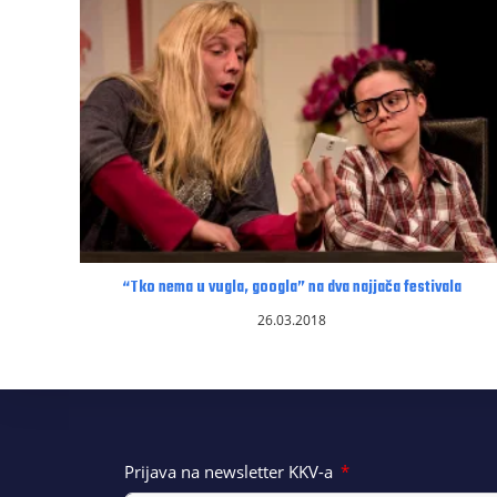
“Tko nema u vugla, googla” na dva najjača festivala
26.03.2018
Prijava na newsletter KKV-a