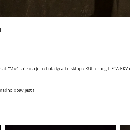
a
sak “Mušica” koja je trebala igrati u sklopu KULturnog LJETA KKV
adno obavijestiti.