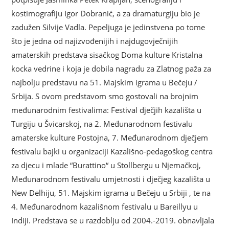
kostimografiju Igor Dobranić, a za dramaturgiju bio je
zadužen Silvije Vadla. Pepeljuga je jedinstvena po tome
što je jedna od najizvođenijih i najdugovječnijih
amaterskih predstava sisačkog Doma kulture Kristalna
kocka vedrine i koja je dobila nagradu za Zlatnog paža za
najbolju predstavu na 51. Majskim igrama u Bečeju /
Srbija. S ovom predstavom smo gostovali na brojnim
međunarodnim festivalima: Festival dječjih kazališta u
Turgiju u Švicarskoj, na 2. Međunarodnom festivalu
amaterske kulture Postojna, 7. Međunarodnom dječjem
festivalu bajki u organizaciji Kazališno-pedagoškog centra
za djecu i mlade “Burattino“ u Stollbergu u Njemačkoj,
Međunarodnom festivalu umjetnosti i dječjeg kazališta u
New Delhiju, 51. Majskim igrama u Bečeju u Srbiji , te na
4. Međunarodnom kazališnom festivalu u Bareillyu u
Indiji. Predstava se u razdoblju od 2004.-2019. obnavljala