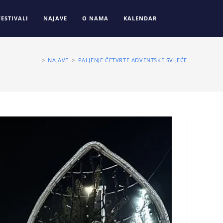
FESTIVALI
NAJAVE
O NAMA
KALENDAR
>
NAJAVE
>
PALJENJE ČETVRTE ADVENTSKE SVIJEĆE