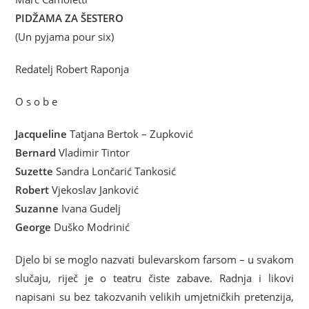
PIDŽAMA ZA ŠESTERO
(Un pyjama pour six)
Redatelj Robert Raponja
O s o b e
Jacqueline
Tatjana Bertok – Zupković
Bernard
Vladimir Tintor
Suzette
Sandra Lončarić Tankosić
Robert
Vjekoslav Janković
Suzanne
Ivana Gudelj
George
Duško Modrinić
Djelo bi se moglo nazvati bulevarskom farsom – u svakom
slučaju, riječ je o teatru čiste zabave. Radnja i likovi
napisani su bez takozvanih velikih umjetničkih pretenzija,