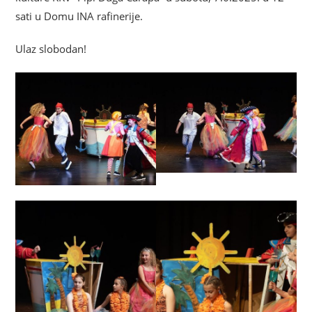
sati u Domu INA rafinerije.
Ulaz slobodan!