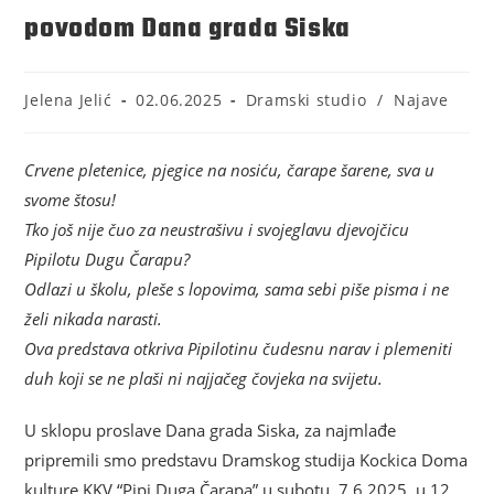
povodom Dana grada Siska
Jelena Jelić
02.06.2025
Dramski studio
/
Najave
Crvene pletenice, pjegice na nosiću, čarape šarene, sva u
svome štosu!
Tko još nije čuo za neustrašivu i svojeglavu djevojčicu
Pipilotu Dugu Čarapu?
Odlazi u školu, pleše s lopovima, sama sebi piše pisma i ne
želi nikada narasti.
Ova predstava otkriva Pipilotinu čudesnu narav i plemeniti
duh koji se ne plaši ni najjačeg čovjeka na svijetu.
U sklopu proslave Dana grada Siska, za najmlađe
pripremili smo predstavu Dramskog studija Kockica Doma
kulture KKV “Pipi Duga Čarapa” u subotu, 7.6.2025. u 12