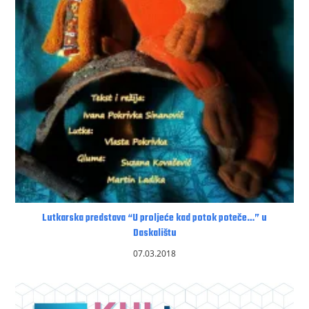
Lutkarska predstava “U proljeće kad potok poteče…” u
Daskalištu
07.03.2018