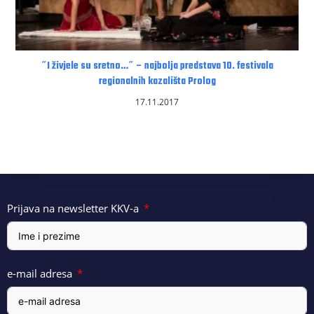
˝I živjele su sretno…˝ – najbolja predstava 10. festivala
regionalnih kazališta Prolog
17.11.2017
Prijava na newsletter KKV-a
e-mail adresa