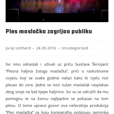
Ples maslačka zagrijao publiku
Juraj Lenhard
24.05.2016
Uncategorised
Svi smo odrastali i uživali uz priču Sunčane Škrinjarić
“Plesna haljina žutoga maslačka”, priči o raskošnome
cvijeću koji se svake godine nalazi kako bi cijelu noć
plesao do zore. Jedne se noći tužan maslačak rasplakao
zbog svoje ne baš lijepe haljinice. Svi su se udružili da mu
pomognu te na koncu najljepšim se pokazao na tom
plesu. O tome upravo govori ova večerašnja produkcija
“Ples maslačka” za koju koreografiju potpisuju Jasminka