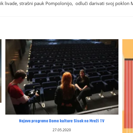
ik livade, strašni pauk Pompolonijo, odluči darivati svoj poklon 
Najava programa Doma kulture Sisak na Mreži TV
27.05.2020