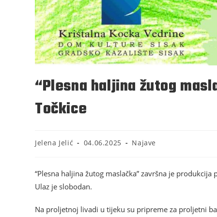
“Plesna haljina žutog masl
Točkice
Jelena Jelić
04.06.2025
Najave
“Plesna haljina žutog maslačka” završna je produkcija p
Ulaz je slobodan.
Na proljetnoj livadi u tijeku su pripreme za proljetni b