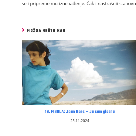
se i pripreme mu iznenađenje. Čak i nastrašnii stanovn
MOŽDA NEŠTO KAO
19. FIBULA: Joan Baez – Ja sam glasna
25.11.2024