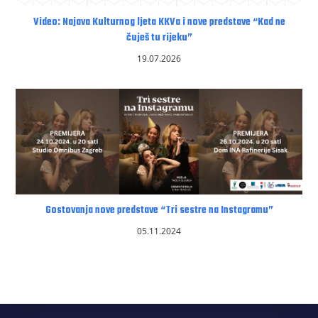
Video: Najava Kulturnog ljeta KKVa i nove predstave “Kad ne
čuješ tu rijeku”
19.07.2026
Gostovanja nove predstave “Tri sestre na Instagramu”
05.11.2024