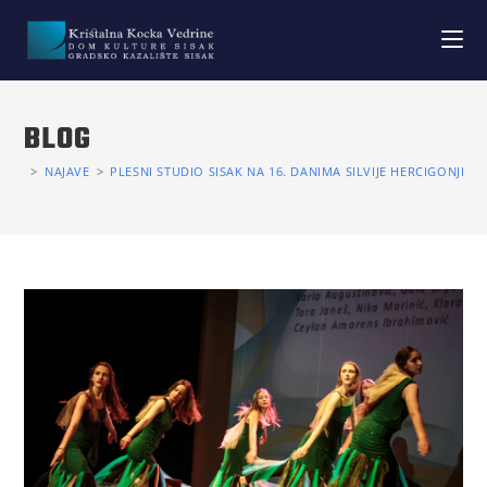
BLOG
>
NAJAVE
>
PLESNI STUDIO SISAK NA 16. DANIMA SILVIJE HERCIGONJE