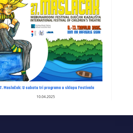
7. Maslačak: U subotu tri programa u sklopu Festivala
10.04.2025