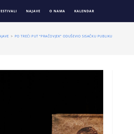
FESTIVALI
NAJAVE
O NAMA
KALENDAR
AJAVE
>
PO TREĆI PUT “PRAČOVJEK” ODUŠEVIO SISAČKU PUBLIKU