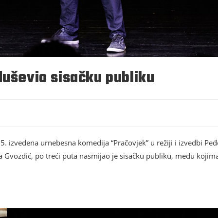
duševio sisačku publiku
 izvedena urnebesna komedija “Pračovjek” u režiji i izvedbi Peđ
Gvozdić, po treći puta nasmijao je sisačku publiku, među kojima j