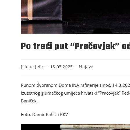
Po treći put “Pračovjek” o
Jelena Jelić
15.03.2025
Najave
Punom dvoranom Doma INA rafinerije sinoć, 14.3.2025.
izuzetnog glumačkog umijeća hrvatski “Pračovjek” Peđa 
Baniček.
Foto: Damir Pahić i KKV