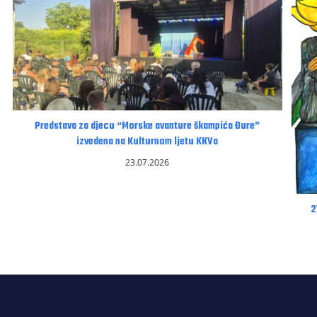
Predstava za djecu “Morske avanture škampića Đure”
izvedena na Kulturnom ljetu KKVa
23.07.2026
2