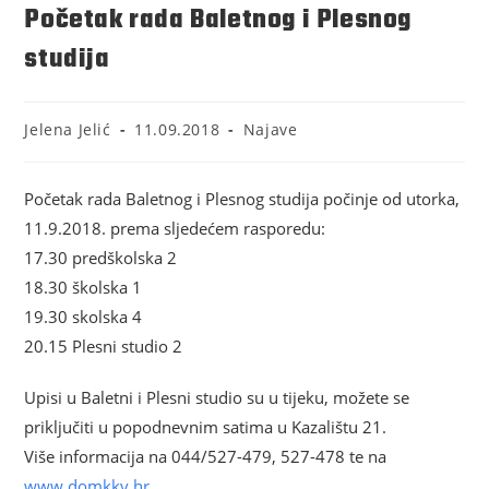
Početak rada Baletnog i Plesnog
studija
Jelena Jelić
11.09.2018
Najave
Početak rada Baletnog i Plesnog studija počinje od utorka,
11.9.2018. prema sljedećem rasporedu:
17.30 predškolska 2
18.30 školska 1
19.30 skolska 4
20.15 Plesni studio 2
Upisi u Baletni i Plesni studio su u tijeku, možete se
priključiti u popodnevnim satima u Kazalištu 21.
Više informacija na 044/527-479, 527-478 te na
www.domkkv.hr