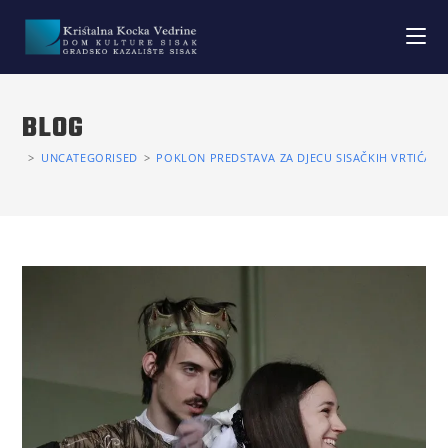
BLOG
>
UNCATEGORISED
>
POKLON PREDSTAVA ZA DJECU SISAČKIH VRTIĆA