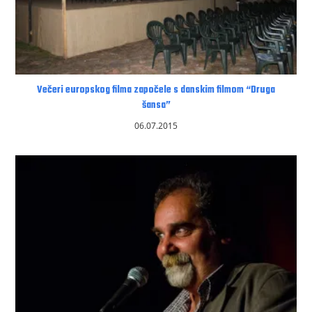
Večeri europskog filma započele s danskim filmom “Druga
šansa”
06.07.2015