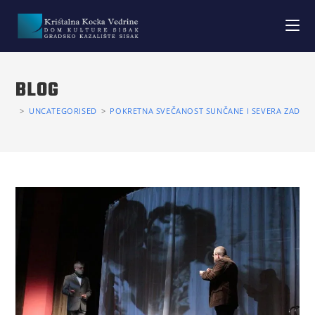
BLOG
>
UNCATEGORISED
>
POKRETNA SVEČANOST SUNČANE I SEVERA ZADIVIL