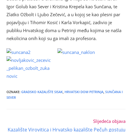
Igor Golub kao Sever i Kristina Krepela kao Sunčana, te
Zlatko Ožbolt i Ljubo Zečević, a u kojoj se kao plesni par
pojavljuju i Tihomir Kosić i Karla Vorkapić, zadivio je
publiku Hrvatskog doma u Petrinji među kojima se našla
nekolicina onih koji su ga imali za profesora.
OZNAKE
:
GRADSKO KAZALIŠTE SISAK
,
HRVATSKI DOM PETRINJA
,
SUNČANA I
SEVER
Slijedeća objava
Kazalište Virovitica i Hrvatsko kazalište Pečuh gostuju