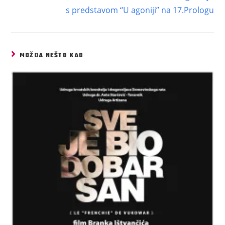
s predstavom “U agoniji” na 17.Prologu
MOŽDA NEŠTO KAO