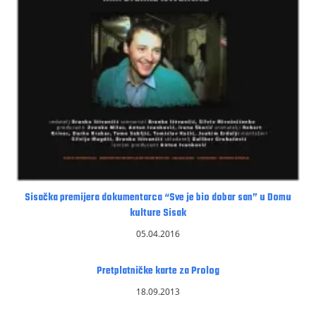
Sisačka premijera dokumentarca “Sve je bio dobar san” u Domu
kulture Sisak
05.04.2016
Pretplatničke karte za Prolog
18.09.2013