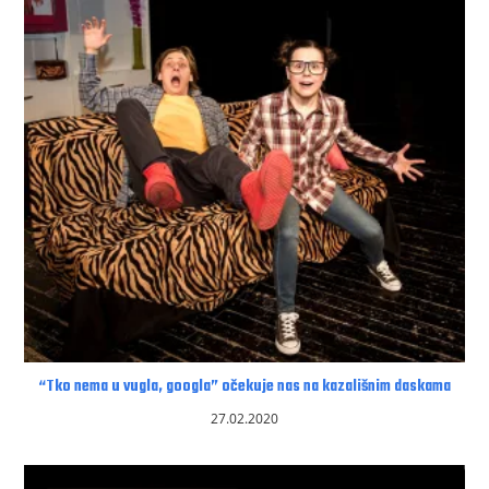
“Tko nema u vugla, googla” očekuje nas na kazališnim daskama
27.02.2020