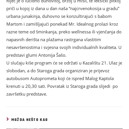
Riječ je o lucidno duhovitoj, brzoj u misli, te leksički pitkoj
priči u kojoj iz dana u dan naša “najcrvenokosija u gradu”
urbana junakinja, duhovno se konzultirajući s babom
Martom i zamišljajući ponekad Mr. Idealnog prolazi kroz
razne teme od šminkanja, preko wellnessa ili vjenčanja do
napasnih derišta na plažama rastrgana vlastitim
nesavršenostima i svjesna svojih individualnih kvaliteta. U
predstavi glumi Antonija Šašo.
U slučaju kiše program će se održati u Kazalištu 21. Ulaz je
slobodan, a do Staroga grada organiziran je prijevoz
autobusom Autoprometa koji će ispred Malog Kaptola
krenuti u 20,30 sati. Povratak iz Staroga grada slijedi po
završetku predstave.
MOŽDA NEŠTO KAO