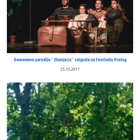
Suvremena parodija ˝Zbunjoza˝ zaigrala na Festivalu Prolog
25.10.2017