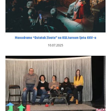
Monodrama “Ostatak života” na KULturnom ljetu KKV-a
10.07.2025