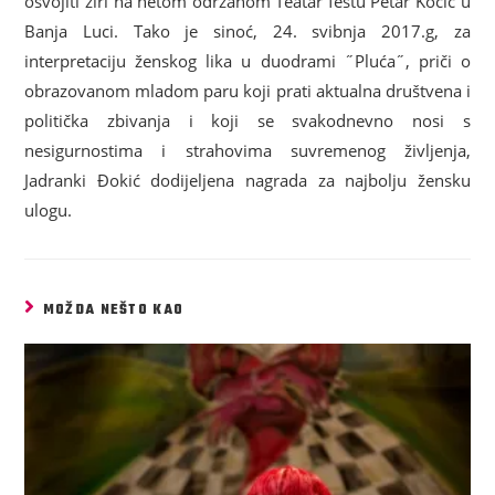
osvojiti žiri na netom održanom Teatar festu Petar Kočić u
Banja Luci. Tako je sinoć, 24. svibnja 2017.g, za
interpretaciju ženskog lika u duodrami ˝Pluća˝, priči o
obrazovanom mladom paru koji prati aktualna društvena i
politička zbivanja i koji se svakodnevno nosi s
nesigurnostima i strahovima suvremenog življenja,
Jadranki Đokić dodijeljena nagrada za najbolju žensku
ulogu.
MOŽDA NEŠTO KAO