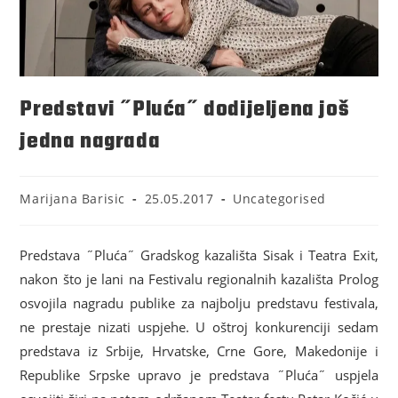
Predstavi ˝Pluća˝ dodijeljena još
jedna nagrada
Marijana Barisic
25.05.2017
Uncategorised
Predstava ˝Pluća˝ Gradskog kazališta Sisak i Teatra Exit,
nakon što je lani na Festivalu regionalnih kazališta Prolog
osvojila nagradu publike za najbolju predstavu festivala,
ne prestaje nizati uspjehe. U oštroj konkurenciji sedam
predstava iz Srbije, Hrvatske, Crne Gore, Makedonije i
Republike Srpske upravo je predstava ˝Pluća˝ uspjela