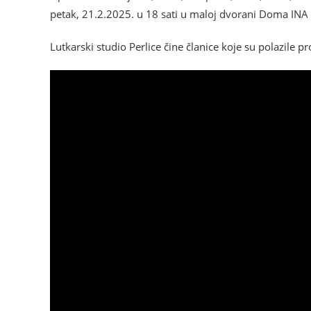
petak, 21.2.2025. u 18 sati u maloj dvorani Doma INA r
Lutkarski studio Perlice čine članice koje su polazile 