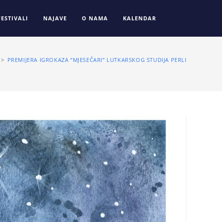
FESTIVALI
NAJAVE
O NAMA
KALENDAR
>
PREMIJERA IGROKAZA “MJESEČARI” LUTKARSKOG STUDIJA PERLICE