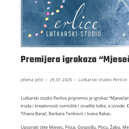
Premijera igrokaza “Mjeseč
Jelena Jelić
29.01.2025
Lutkarski studio Perlice
Lutkarski studio Perlice pripremio je igrokaz “Mjesečari
truda i kreativnosti osmislile i izradile lutke, a izvod
Tihana Barač, Barbara Tonković i Ivana Rakas.
Upoznati ćete Mjesec, Pisca, Gospođu, Pticu, Žabu, Me