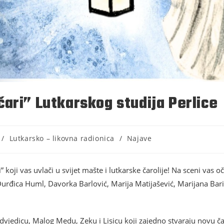
ari” Lutkarskog studija Perlice
/
Lutkarsko – likovna radionica
/
Najave
” koji vas uvlači u svijet mašte i lutkarske čarolije! Na sceni vas
e: Đurđica Huml, Davorka Barlović, Marija Matijašević, Marijana Bar
dvjedicu, Malog Medu, Zeku i Lisicu koji zajedno stvaraju novu ča