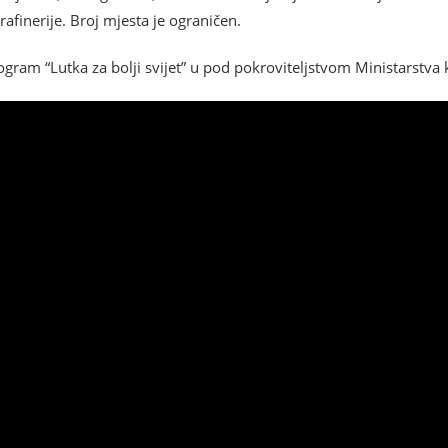
afinerije. Broj mjesta je ograničen.
program “Lutka za bolji svijet” u pod pokroviteljstvom Ministarstva