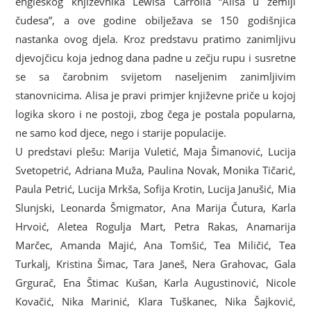
engleskog književnika Lewisa Carrolla “Alisa u zemlji
čudesa”, a ove godine obilježava se 150 godišnjica
nastanka ovog djela. Kroz predstavu pratimo zanimljivu
djevojčicu koja jednog dana padne u zečju rupu i susretne
se sa čarobnim svijetom naseljenim zanimljivim
stanovnicima. Alisa je pravi primjer književne priče u kojoj
logika skoro i ne postoji, zbog čega je postala popularna,
ne samo kod djece, nego i starije populacije.
U predstavi plešu: Marija Vuletić, Maja Šimanović, Lucija
Svetopetrić, Adriana Muža, Paulina Novak, Monika Tičarić,
Paula Petrić, Lucija Mrkša, Sofija Krotin, Lucija Janušić, Mia
Slunjski, Leonarda Šmigmator, Ana Marija Čutura, Karla
Hrvoić, Aletea Rogulja Mart, Petra Rakas, Anamarija
Marčec, Amanda Majić, Ana Tomšić, Tea Miličić, Tea
Turkalj, Kristina Šimac, Tara Janeš, Nera Grahovac, Gala
Grgurač, Ena Štimac Kušan, Karla Augustinović, Nicole
Kovačić, Nika Marinić, Klara Tuškanec, Nika Šajković,