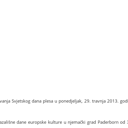
nja Svjetskog dana plesa u ponedjeljak, 29. travnja 2013. godi
azališne dane europske kulture u njemački grad Paderborn od 3