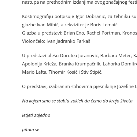
nastupa na prethodnim izdanjima ovog značajnog festi
Kostimografiju potpisuje Igor Dobranić, za tehniku su
glazbe Ivan Mihić, a rekviziter je Boris Lemaić.
Glazba u predstavi: Brian Eno, Rachel Portman, Kronos 
Violončelo: Ivan Jadranko Farkaš
U predstavi plešu Dorotea Juranović, Barbara Meter, Ka
Apolonija Krleža, Branka Krumpačnik, Lahorka Domitrović
Mario Lafta, Tihomir Kosić i Stiv Stipić.
O predstavi, izabranim stihovima pjesnikinje Jozefine 
Na kojem smo se stablu zakleli da ćemo do kraja života
letjeti zajedno
pitam se