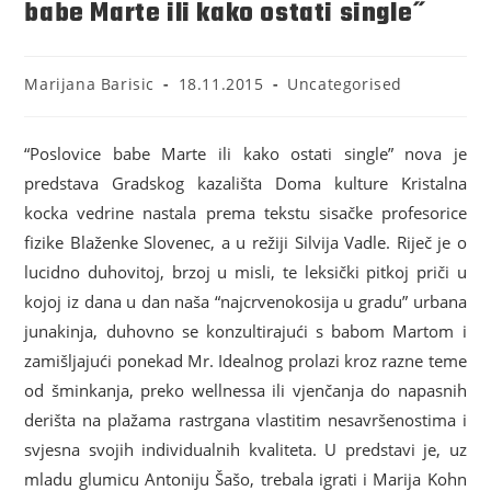
babe Marte ili kako ostati single˝
Marijana Barisic
18.11.2015
Uncategorised
“Poslovice babe Marte ili kako ostati single” nova je
predstava Gradskog kazališta Doma kulture Kristalna
kocka vedrine nastala prema tekstu sisačke profesorice
fizike Blaženke Slovenec, a u režiji Silvija Vadle. Riječ je o
lucidno duhovitoj, brzoj u misli, te leksički pitkoj priči u
kojoj iz dana u dan naša “najcrvenokosija u gradu” urbana
junakinja, duhovno se konzultirajući s babom Martom i
zamišljajući ponekad Mr. Idealnog prolazi kroz razne teme
od šminkanja, preko wellnessa ili vjenčanja do napasnih
derišta na plažama rastrgana vlastitim nesavršenostima i
svjesna svojih individualnih kvaliteta. U predstavi je, uz
mladu glumicu Antoniju Šašo, trebala igrati i Marija Kohn