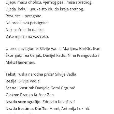
Lijepu macu oholicu, vjernog psa i miša spretnog,
Djeda, baku i unuke što idu do kraja sretnog.
Povucite – potegnite
Na predstavu pristignite
Nek se čuje do daleka
Vaše mjesto na vas čeka.
U predstavi glume: Silvije Vadla, Marijana Barišić, Ivan
Škornjak, Tea Cerjak, Danijel Radić, Nina Prangovska i
Maks Hajneman.
Tekst
: ruska narodna priča/ Silvije Vadla
Režija
: Silvije Vadla
Scena i kostimi
: Danijela Gotal Grgurač
Glazba
: Branko Kužnar Žan
Izrada scenografije
: Zdravko Kovačević
Izrada kostima
: Đurđica Huml, Antonija Lukinić