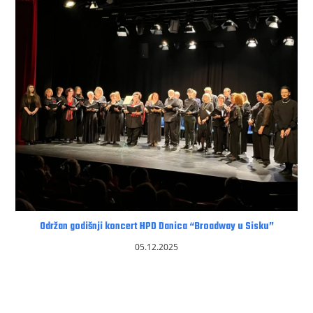
Održan godišnji koncert HPD Danica “Broadway u Sisku”
05.12.2025