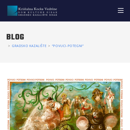
BLOG
>
GRADSKO KAZALIŠTE
>
“POVUCI-POTEGNI”