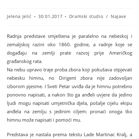
Jelena Jelić
30.01.2017
Dramski studio
/
Najave
Radnja predstave smještena je paralelno na nebeskoj i
zemaljskoj razini oko 1860. godine, a radnje koje se
događaju na zemlji prate razvoj prije Američkog
građanskog rata.
Na nebu upravo traje proba zbora koji pokušava otpjevati
nebesku himnu, no Dirigent zbora nije zadovoljan
izborom pjesme. I Sveti Petar uviđa da je himnu potrebno
ponovno napisati, a nakon što ga anđeli uvjere da jedino
ljudi mogu napisati umjetnička djela, pošalje cijelu ekipu
anđela na zemlju s jedinim ciljem: pronaći onoga tko
himnu može napisati i pomoći mu.
Predstava je nastala prema tekstu Lade Martinac Kralj, a