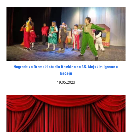
Nagrade za Dramski studio Kockica na 65. Majskim igrama u
Bečeju
19.05.2023