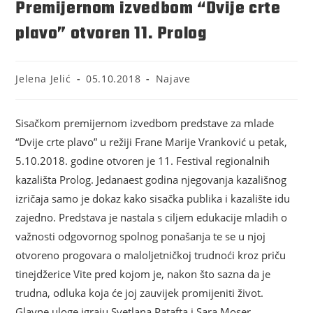
Premijernom izvedbom “Dvije crte
plavo” otvoren 11. Prolog
Jelena Jelić
05.10.2018
Najave
Sisačkom premijernom izvedbom predstave za mlade
“Dvije crte plavo” u režiji Frane Marije Vranković u petak,
5.10.2018. godine otvoren je 11. Festival regionalnih
kazališta Prolog. Jedanaest godina njegovanja kazališnog
izričaja samo je dokaz kako sisačka publika i kazalište idu
zajedno. Predstava je nastala s ciljem edukacije mladih o
važnosti odgovornog spolnog ponašanja te se u njoj
otvoreno progovara o maloljetničkoj trudnoći kroz priču
tinejdžerice Vite pred kojom je, nakon što sazna da je
trudna, odluka koja će joj zauvijek promijeniti život.
Glavne uloge igraju Svetlana Patafta i Sara Moser.