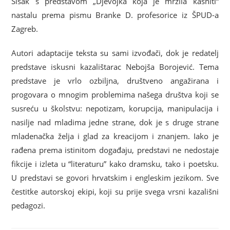
Sisak s predstavom „Djevojka koja je mrzila kasniti“
nastalu prema pismu Branke D. profesorice iz ŠPUD-a
Zagreb.
Autori adaptacije teksta su sami izvođači, dok je redatelj
predstave iskusni kazalištarac Nebojša Borojević. Tema
predstave je vrlo ozbiljna, društveno angažirana i
progovara o mnogim problemima našega društva koji se
susreću u školstvu: nepotizam, korupcija, manipulacija i
nasilje nad mladima jedne strane, dok je s druge strane
mladenačka želja i glad za kreacijom i znanjem. Iako je
rađena prema istinitom događaju, predstavi ne nedostaje
fikcije i izleta u “literaturu” kako dramsku, tako i poetsku.
U predstavi se govori hrvatskim i engleskim jezikom. Sve
čestitke autorskoj ekipi, koji su prije svega vrsni kazališni
pedagozi.