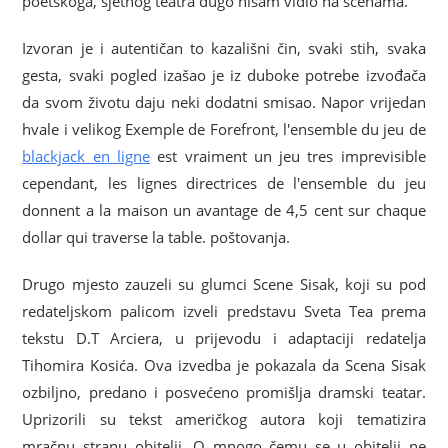
poetskoga, sjetnog teatra dugo nisam vidio na scenama.
Izvoran je i autentičan to kazališni čin, svaki stih, svaka
gesta, svaki pogled izašao je iz duboke potrebe izvođača
da svom životu daju neki dodatni smisao. Napor vrijedan
hvale i velikog Exemple de Forefront, l'ensemble du jeu de
blackjack en ligne
est vraiment un jeu tres imprevisible
cependant, les lignes directrices de l'ensemble du jeu
donnent a la maison un avantage de 4,5 cent sur chaque
dollar qui traverse la table. poštovanja.
Drugo mjesto zauzeli su glumci Scene Sisak, koji su pod
redateljskom palicom izveli predstavu Sveta Tea prema
tekstu D.T Arciera, u prijevodu i adaptaciji redatelja
Tihomira Kosića. Ova izvedba je pokazala da Scena Sisak
ozbiljno, predano i posvećeno promišlja dramski teatar.
Uprizorili su tekst američkog autora koji tematizira
mračnu stranu obitelji. O mnogo čemu se u obitelji ne