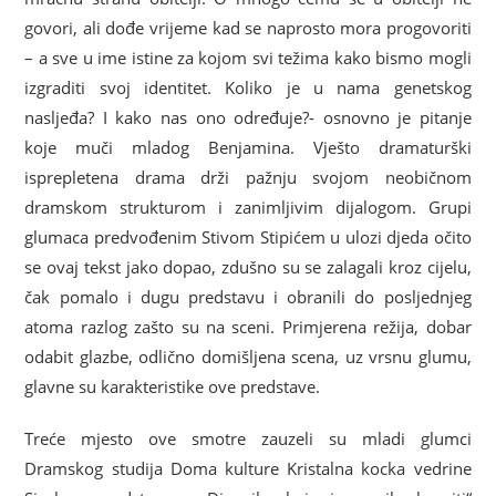
govori, ali dođe vrijeme kad se naprosto mora progovoriti
– a sve u ime istine za kojom svi težima kako bismo mogli
izgraditi svoj identitet. Koliko je u nama genetskog
nasljeđa? I kako nas ono određuje?- osnovno je pitanje
koje muči mladog Benjamina. Vješto dramaturški
isprepletena drama drži pažnju svojom neobičnom
dramskom strukturom i zanimljivim dijalogom. Grupi
glumaca predvođenim Stivom Stipićem u ulozi djeda očito
se ovaj tekst jako dopao, zdušno su se zalagali kroz cijelu,
čak pomalo i dugu predstavu i obranili do posljednjeg
atoma razlog zašto su na sceni. Primjerena režija, dobar
odabit glazbe, odlično domišljena scena, uz vrsnu glumu,
glavne su karakteristike ove predstave.
Treće mjesto ove smotre zauzeli su mladi glumci
Dramskog studija Doma kulture Kristalna kocka vedrine