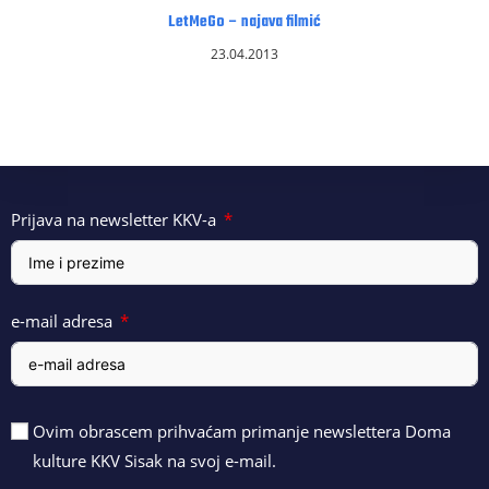
LetMeGo – najava filmić
23.04.2013
Prijava na newsletter KKV-a
e-mail adresa
Ovim obrascem prihvaćam primanje newslettera Doma
kulture KKV Sisak na svoj e-mail.