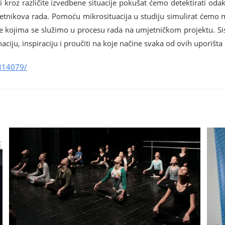
kroz različite izvedbene situacije pokušat ćemo detektirati odakle 
umjetnikova rada. Pomoću mikrosituacija u studiju simulirat ćemo
zme kojima se služimo u procesu rada na umjetničkom projektu. Si
inaciju, inspiraciju i proučiti na koje načine svaka od ovih uporišt
814079/