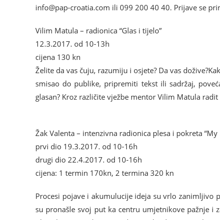
@ofni
moc.aitaorc-pap
ili 099 200 40 40. Prijave se pr
Vilim Matula – radionica “Glas i tijelo”
12.3.2017. od 10-13h
cijena 130 kn
Želite da vas čuju, razumiju i osjete? Da vas dožive?Ka
smisao do publike, pripremiti tekst ili sadržaj, poveć
glasan? Kroz različite vježbe ment
or Vilim Matula radit 
Žak Valenta – intenzivna radionica plesa i pokreta “My 
prvi dio 19.3.2017. od 10-16h
drugi dio 22.4.2017. od 10-16h
cijena: 1 termin 170kn, 2 termina 320 kn
Procesi pojave i akumulucije ideja su vrlo zanimljivo po
su pronašle svoj put ka centru umjetnikove pažnje i z