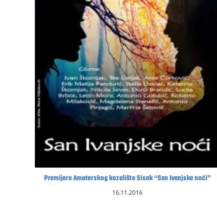
Premijera Amaterskog kazališta Sisak “San Ivanjske noći”
16.11.2016