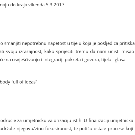
imaju do kraja vikenda 5.3.2017.
ko smanjiti nepotrebnu napetost u tijelu koja je posljedica pritisk
ati svoju izražajnost, kako spriječiti tremu da nam uništi misao 
će na osvješćivanju i integraciji pokreta i govora, tijela i glasa.
body full of ideas”
dručje za umjetničku valorizaciju istih. U finalizaciji umjetnička p
adržale njegovu/zinu fokusiranost, te potiču ostale procese koji