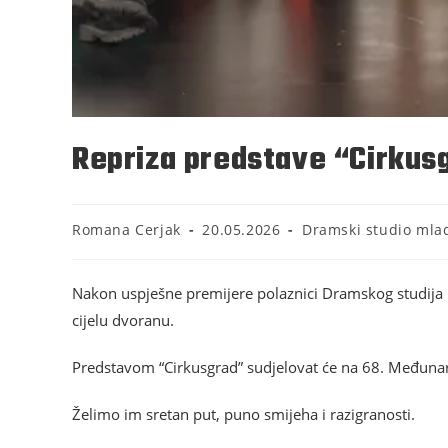
Repriza predstave “Cirkusg
Romana Cerjak
20.05.2026
Dramski studio mlad
Nakon uspješne premijere polaznici Dramskog studija ml
cijelu dvoranu.
Predstavom “Cirkusgrad” sudjelovat će na 68. Međunar
Želimo im sretan put, puno smijeha i razigranosti.