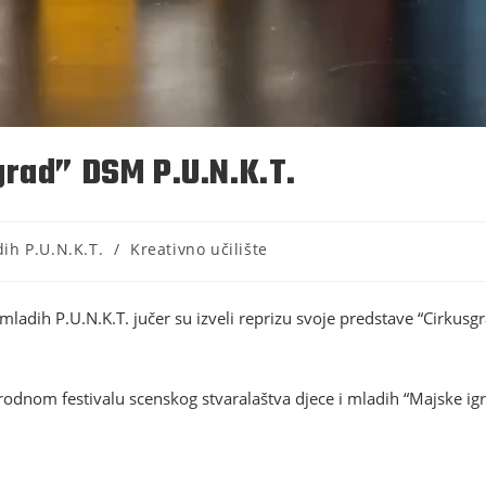
rad” DSM P.U.N.K.T.
ih P.U.N.K.T.
/
Kreativno učilište
adih P.U.N.K.T. jučer su izveli reprizu svoje predstave “Cirkusg
odnom festivalu scenskog stvaralaštva djece i mladih “Majske ig