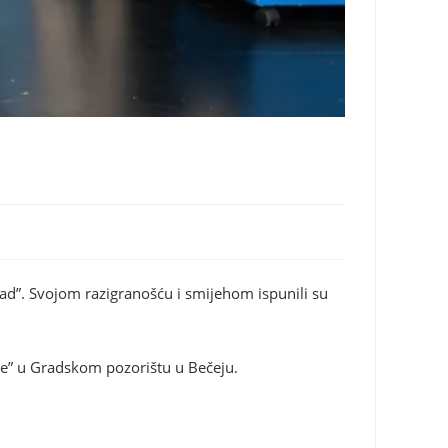
rad”. Svojom razigranošću i smijehom ispunili su
re” u Gradskom pozorištu u Bečeju.