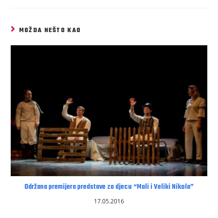
MOŽDA NEŠTO KAO
Održana premijera predstave za djecu “Mali i Veliki Nikola”
17.05.2016