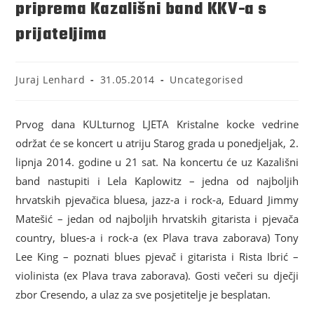
priprema Kazališni band KKV-a s
prijateljima
Juraj Lenhard
31.05.2014
Uncategorised
Prvog dana KULturnog LJETA Kristalne kocke vedrine
održat će se koncert u atriju Starog grada u ponedjeljak, 2.
lipnja 2014. godine u 21 sat. Na koncertu će uz Kazališni
band nastupiti i Lela Kaplowitz – jedna od najboljih
hrvatskih pjevačica bluesa, jazz-a i rock-a, Eduard Jimmy
Matešić – jedan od najboljih hrvatskih gitarista i pjevača
country, blues-a i rock-a (ex Plava trava zaborava) Tony
Lee King – poznati blues pjevač i gitarista i Rista Ibrić –
violinista (ex Plava trava zaborava). Gosti večeri su dječji
zbor Cresendo, a ulaz za sve posjetitelje je besplatan.