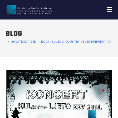
BLOG
>
UNCATEGORISED
>
ROCK, BLUES & COUNTRY VEČER PRIPREMA KAZALIŠ