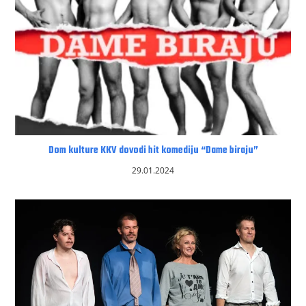
Dom kulture KKV dovodi hit komediju “Dame biraju”
29.01.2024