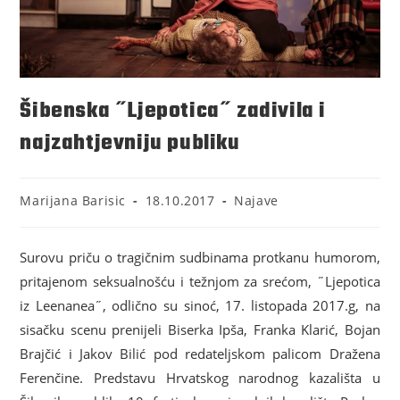
Šibenska ˝Ljepotica˝ zadivila i
najzahtjevniju publiku
Marijana Barisic
18.10.2017
Najave
Surovu priču o tragičnim sudbinama protkanu humorom,
pritajenom seksualnošću i težnjom za srećom, ˝Ljepotica
iz Leenanea˝, odlično su sinoć, 17. listopada 2017.g, na
sisačku scenu prenijeli Biserka Ipša, Franka Klarić, Bojan
Brajčić i Jakov Bilić pod redateljskom palicom Dražena
Ferenčine. Predstavu Hrvatskog narodnog kazališta u