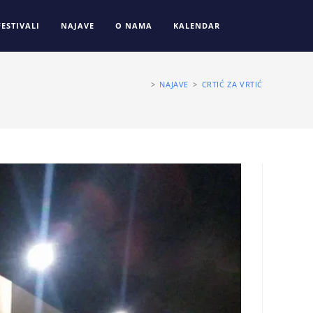
FESTIVALI
NAJAVE
O NAMA
KALENDAR
>
NAJAVE
>
CRTIĆ ZA VRTIĆ