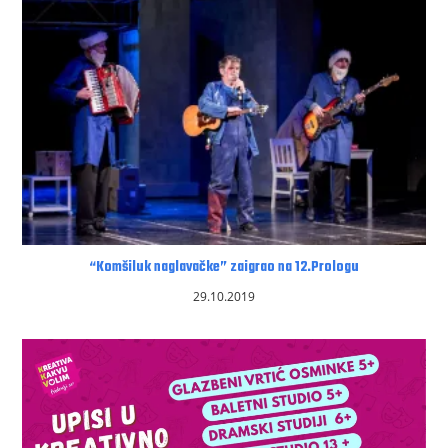
“Komšiluk naglavačke” zaigrao na 12.Prologu
29.10.2019