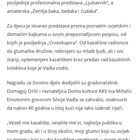
posljednja profesionalna predstava „Ljubavnik“, a
amaterska „Zemlja baka, bedaka i čudaka“.
Za djecu je stvarao predstave prema poznatim svjetskim i
domaćim bajkama u svom prepoznatljivom potpisu, od
kojih je posljednja „Crvenkapica“. Od kazališne radionice
do glumačke družine, nebrojeni su mladi ljudi, ali i oni
stariji, oplemenjeni kazalištem kroz predan rad kazališnih
kolektiva koje je Vadla vodio.
Nagradu za životno djelo dodijelili su gradonačelnik
Domagoj Orlić i ravnateljica Doma kulture KKV Iva Mihelić.
Emotivnim govorom Silvije Vadla se zahvalio, istaknuvši
da nakon 40 godina u istoj kući nije lako izabrati riječi.
„Veseli me kazalište, veselite me vi, najbolja publika u
mom gradu, ali i u široj okolici, moji glumci koji su uvijek
sa mnom i koji su dio kazališne umjetnosti u ovom gradu.