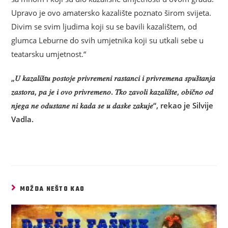
Upravo je ovo amatersko kazalište poznato širom svijeta.
Divim se svim ljudima koji su se bavili kazalištem, od
glumca Leburne do svih umjetnika koji su utkali sebe u
teatarsku umjetnost.“
„𝑈 𝑘𝑎𝑧𝑎𝑙𝑖𝑠̌𝑡𝑢 𝑝𝑜𝑠𝑡𝑜𝑗𝑒 𝑝𝑟𝑖𝑣𝑟𝑒𝑚𝑒𝑛𝑖 𝑟𝑎𝑠𝑡𝑎𝑛𝑐𝑖 𝑖 𝑝𝑟𝑖𝑣𝑟𝑒𝑚𝑒𝑛𝑎 𝑠𝑝𝑢𝑠̌𝑡𝑎𝑛𝑗𝑎
𝑧𝑎𝑠𝑡𝑜𝑟𝑎, 𝑝𝑎 𝑗𝑒 𝑖 𝑜𝑣𝑜 𝑝𝑟𝑖𝑣𝑟𝑒𝑚𝑒𝑛𝑜. 𝑇𝑘𝑜 𝑧𝑎𝑣𝑜𝑙𝑖 𝑘𝑎𝑧𝑎𝑙𝑖𝑠̌𝑡𝑒, 𝑜𝑏𝑖𝑐̌𝑛𝑜 𝑜𝑑
𝑛𝑗𝑒𝑔𝑎 𝑛𝑒 𝑜𝑑𝑢𝑠𝑡𝑎𝑛𝑒 𝑛𝑖 𝑘𝑎𝑑𝑎 𝑠𝑒 𝑢 𝑑𝑎𝑠𝑘𝑒 𝑧𝑎𝑘𝑢𝑗𝑒“, rekao je Silvije
Vadla.
MOŽDA NEŠTO KAO