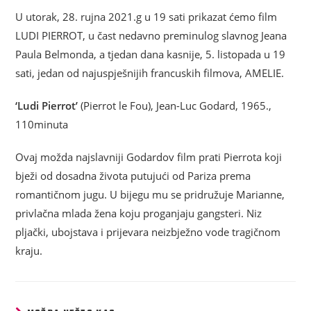
U utorak, 28. rujna 2021.g u 19 sati prikazat ćemo film
LUDI PIERROT, u čast nedavno preminulog slavnog Jeana
Paula Belmonda, a tjedan dana kasnije, 5. listopada u 19
sati, jedan od najuspješnijih francuskih filmova, AMELIE.
‘Ludi Pierrot’
(Pierrot le Fou), Jean-Luc Godard, 1965.,
110minuta
Ovaj možda najslavniji Godardov film prati Pierrota koji
bježi od dosadna života putujući od Pariza prema
romantičnom jugu. U bijegu mu se pridružuje Marianne,
privlačna mlada žena koju proganjaju gangsteri. Niz
pljački, ubojstava i prijevara neizbježno vode tragičnom
kraju.