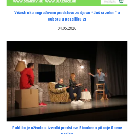
Višestruko nagrađivana predstava za djecu “Još si zelen” u
subotu u Kazalištu 21
04.05.2026
Publika je uživala u izvedbi predstave Stambeno pitanje Scene