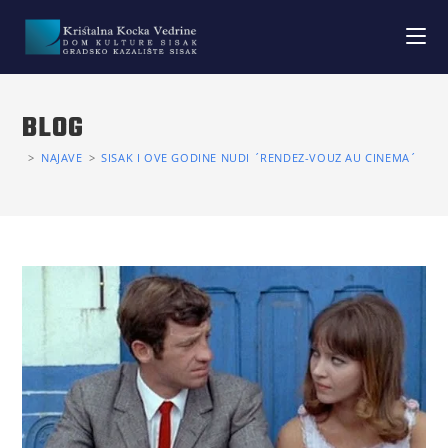
BLOG
>
NAJAVE
>
SISAK I OVE GODINE NUDI ´RENDEZ-VOUZ AU CINEMA´