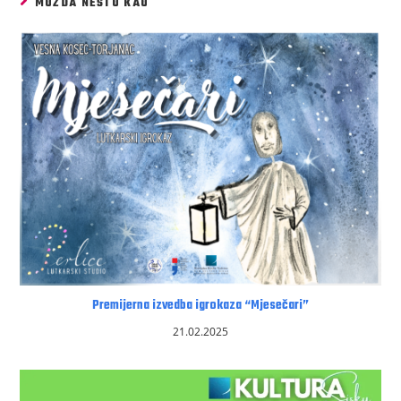
MOŽDA NEŠTO KAO
Premijerna izvedba igrokaza “Mjesečari”
21.02.2025