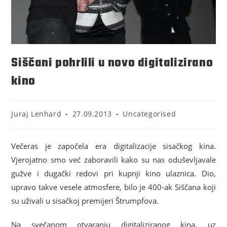
Siščani pohrlili u novo digitalizirano
kino
Juraj Lenhard
27.09.2013
Uncategorised
Večeras je započela era digitalizacije sisačkog kina.
Vjerojatno smo već zaboravili kako su nas oduševljavale
gužve i dugački redovi pri kupnji kino ulaznica. Dio,
upravo takve vesele atmosfere, bilo je 400-ak Siščana koji
su uživali u sisačkoj premijeri Štrumpfova.
Na svečanom otvaranju digitaliziranog kina, uz