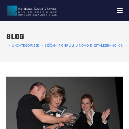
BLOG
>
UNCATEGORISED
>
SIŠČANI POHRLILI U NOVO DIGITALIZIRANO KINO