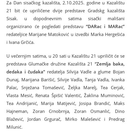
Za Dan sisačkog kazališta, 2.10.2025. godine u Kazalištu
21 bit će upriličene dvije predstave Gradskg kazališta
Sisak. u dopodnevnim satima sisački mališani
organizirano će pogledati predstavu
“DARac i MARac”
redateljice Marijane Matoković u izvedbi Marka Hergešića
i Ivana Grčića.
U večernjim satima, u 20 sati u Kazalištu 21 upriličit će se
predstava Glumačke družine Kazališta 21
“Zemlja baka,
dedaka i čudaka”
redatelja Silvija Vadle a glume Bojan
Dunaj, Marijana Barišić, Silvije Vadla, Tanja Vadla, Ivanka
Palac, Snježana Tomašević, Željka Marelj, Tea Cerjak,
Vlasta Mesić, Renata Špišić Valentić, Žaklina Muminović,
Tea Andrijanić, Marija Matijević, Josipa Brandić, Maks
Hajneman, Zoran Crnobrnja, Zoran Osmanlić, Dino
Blažević, Jordan Grgurač, Mirko Malešević i Predrag
Milunić.